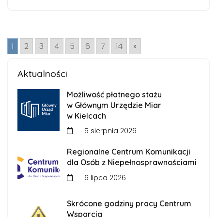
1
2
3
4
5
6
7
14
»
Aktualności
Możliwość płatnego stażu
w Głównym Urzędzie Miar
w Kielcach
5 sierpnia 2026
Regionalne Centrum Komunikacji
dla Osób z Niepełnosprawnościami
6 lipca 2026
Skrócone godziny pracy Centrum
Wsparcia