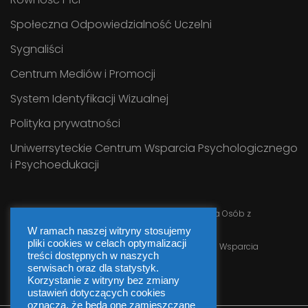
Społeczna Odpowiedzialność Uczelni
Sygnaliści
Centrum Mediów i Promocji
System Identyfikacji Wizualnej
Polityka prywatności
Uniwerrsyteckie Centrum Wsparcia Psychologicznego
i Psychoedukacji
Serwis prowadzi
Uniwersyteckie Centrum Wsparcia Osób z
Niepełnosprawnościami UJK
W ramach naszej witryny stosujemy
pliki cookies w celach optymalizacji
Webmaster
Informatyk Uniwersyteckiego Centrum Wsparcia
treści dostępnych w naszych
serwisach oraz dla statystyk.
Korzystanie z witryny bez zmiany
ustawień dotyczących cookies
oznacza, że będą one zamieszczane