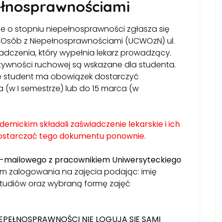
ełnosprawnościami
e o stopniu niepełnosprawności zgłasza się
 Osób z Niepełnosprawnościami (UCWOzN) ul.
iadczenia, który wypełnia lekarz prowadzący.
tywności ruchowej są wskazane dla studenta.
e student ma obowiązek dostarczyć
 (w I semestrze) lub do 15 marca (w
emickim składali zaświadczenie lekarskie i ich
ą dostarczać tego dokumentu ponownie.
e-mailowego z pracownikiem Uniwersyteckiego
m zalogowania na zajęcia podając: imię
k studiów oraz wybraną formę zajęć
EPEŁNOSPRAWNOŚCI NIE LOGUJĄ SIĘ SAMI