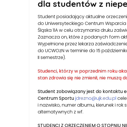
dla studentów z niep
Student posiadający aktualne orzeczeni
do Uniwersyteckiego Centrum Wsparcia
Śląska 11A w celu otrzymania druku zaśw
Zaznacza on, które z podanych form ak
Wypełnione przez lekarza zaświadczeni
do UCWOzN w terminie do 15 października
II semestrze).
Studenci, którzy w poprzednim roku akad
stan zdrowia się nie zmienił, nie musz
Student zobowiązany jest do kontaktu 
Centrum Sportu
jdrezno@ujk.edu.pl
cele
i nazwisko, numer albumu, kierunek i ro
alternatywnych z wf.
STUDENCI Z ORZECZENIEM O STOPNIU NI