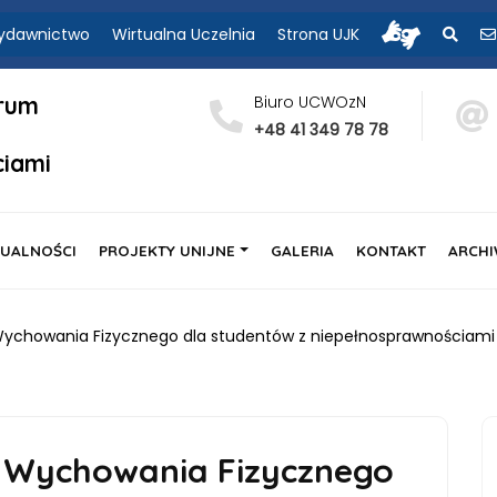
Szukaj
ydawnictwo
Wirtualna Uczelnia
Strona UJK
trum
Biuro UCWOzN
+48 41 349 78 78
ciami
UALNOŚCI
PROJEKTY UNIJNE
GALERIA
KONTAKT
ARCH
Wychowania Fizycznego dla studentów z niepełnosprawnościami
e Wychowania Fizycznego