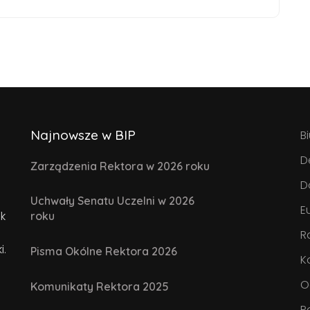
Najnowsze w BIP
B
D
Zarządzenia Rektora w 2026 roku
D
Uchwały Senatu Uczelni w 2026
E
k
roku
R
i.
Pisma Okólne Rektora 2026
K
O
Komunikaty Rektora 2025
P