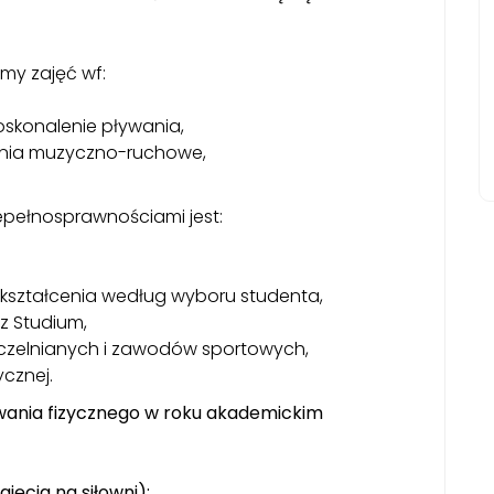
my zajęć wf:
oskonalenie pływania,
zenia muzyczno-ruchowe,
epełnosprawnościami jest:
okształcenia według wyboru studenta,
z Studium,
uczelnianych i zawodów sportowych,
ycznej.
wania fizycznego w roku akademickim
jęcia na siłowni):