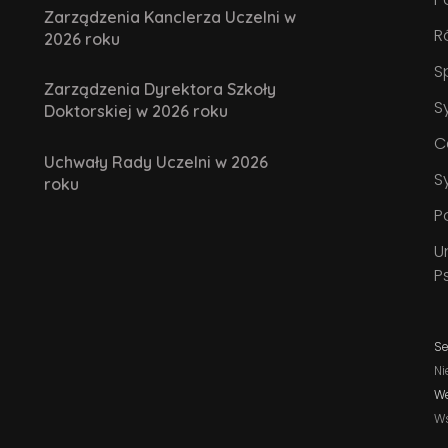
Zarządzenia Kanclerza Uczelni w
R
2026 roku
S
Zarządzenia Dyrektora Szkoły
S
Doktorskiej w 2026 roku
C
Uchwały Rady Uczelni w 2026
S
roku
P
U
P
Se
Ni
W
W