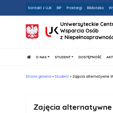
Kontakt z UJK
BIP
Przetargi
Biblioteka
W
Uniwersyteckie Cen
Wsparcia Osób
z Niepełnosprawnoś
O NAS
STUDENT
DOSTĘPNOŚĆ
AKT
Strona główna
»
Student
»
Zajęcia alternatywne 
Zajęcia alternatywn