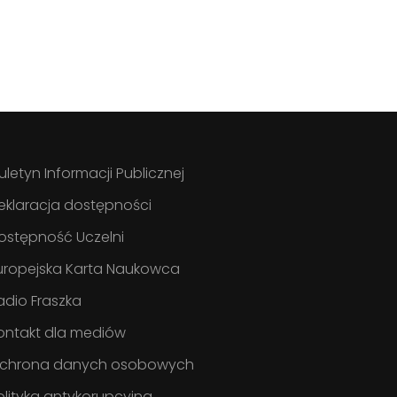
iuletyn Informacji Publicznej
eklaracja dostępności
ostępność Uczelni
uropejska Karta Naukowca
adio Fraszka
ontakt dla mediów
chrona danych osobowych
olityka antykorupcyjna