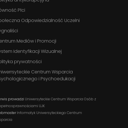
ówność Płci
połeczna Odpowiedzialność Uczelni
ygnaliści
entrum Mediów i Promocji
ystem Identyfikacji Wizualnej
olityka prywatności
niwerrsyteckie Centrum Wsparcia
sychologicznego i Psychoedukacji
rwis prowadzi
Uniwersyteckie Centrum Wsparcia Osób z
epełnosprawnościami UJK
ebmaster
Informatyk Uniwersyteckiego Centrum
sparcia