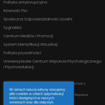
Polityka antykorupcyjna
Równość Płci
Społeczna Odpowiedzialność Uczelni
Sygnaliści
Centrum Mediów i Promocji
System Identyfikacji Wizualnej
Polityka prywatności
Uniwerrsyteckie Centrum Wsparcia Psychologicznego
i Psychoedukacji
Serwis prowadzi
Uniwersyteckie Centrum Wsparcia Osób z
Niepełnosprawnościami UJK
W ramach naszej witryny stosujemy
pliki cookies w celach optymalizacji
Webmaster
Informatyk Uniwersyteckiego Centrum Wsparcia
treści dostępnych w naszych
serwisach oraz dla statystyk.