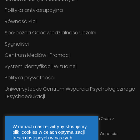
Polityka antykorupcyjna
Równość Płci
Społeczna Odpowiedzialność Uczelni
Sygnaliści
Centrum Mediów i Promocji
System Identyfikacji Wizualnej
Polityka prywatności
Uniwerrsyteckie Centrum Wsparcia Psychologicznego
i Psychoedukacji
Serwis prowadzi
Uniwersyteckie Centrum Wsparcia Osób z
Niepełnosprawnościami UJK
W ramach naszej witryny stosujemy
pliki cookies w celach optymalizacji
Webmaster
Informatyk Uniwersyteckiego Centrum Wsparcia
treści dostępnych w naszych